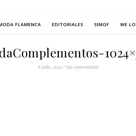
MODA FLAMENCA
EDITORIALES
SIMOF
WE LO
daComplementos-1024×
8 julio, 2014
/
Sin comentarios