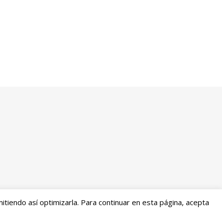
tiendo así optimizarla. Para continuar en esta página, acepta
embolsos
Mi cuenta
2026 Entre Cirios y Volantes ©.