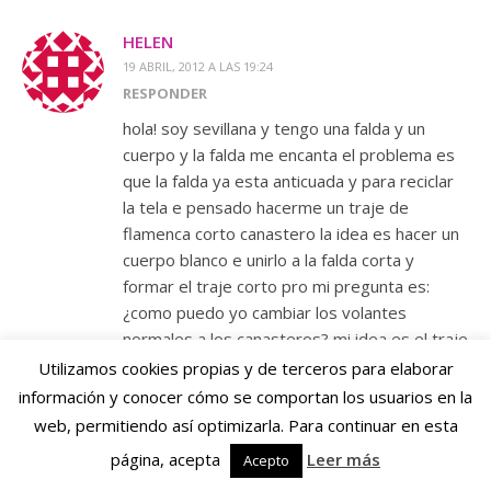
HELEN
19 ABRIL, 2012 A LAS 19:24
RESPONDER
hola! soy sevillana y tengo una falda y un
cuerpo y la falda me encanta el problema es
que la falda ya esta anticuada y para reciclar
la tela e pensado hacerme un traje de
flamenca corto canastero la idea es hacer un
cuerpo blanco e unirlo a la falda corta y
formar el traje corto pro mi pregunta es:
¿como puedo yo cambiar los volantes
normales a los canasteros? mi idea es el traje
del medio
Utilizamos cookies propias y de terceros para elaborar
información y conocer cómo se comportan los usuarios en la
http://www.google.es/imgres?
web, permitiendo así optimizarla. Para continuar en esta
q=traje+de+flamenca+corto+canastero&um=1&h
página, acepta
Leer más
y-canasteros-una-mezcla-perfecta/&docid=-
Acepto
sb51Mm23hYVsM&imgurl=http://www.entrec