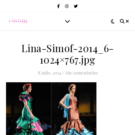
Lina-Simof-2014_6-
1024×767.jpg
8 julio, 2014
/
Sin comentarios