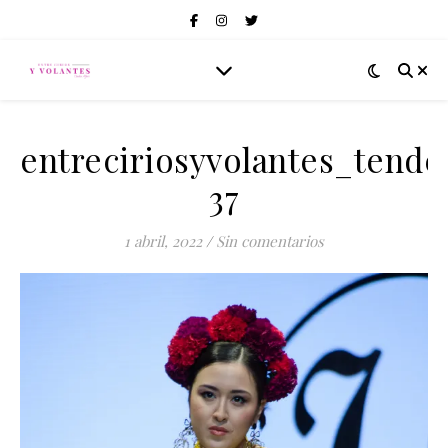
entreciriosyvolantes_tend
37
1 abril, 2022
/
Sin comentarios