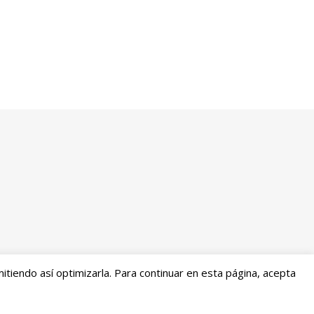
tiendo así optimizarla. Para continuar en esta página, acepta
embolsos
Mi cuenta
2026 Entre Cirios y Volantes ©.