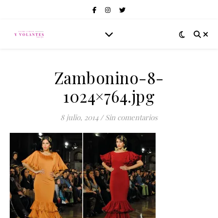
Zambonino-8-
1024×764.jpg
8 julio, 2014
/
Sin comentarios