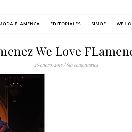
MODA FLAMENCA
EDITORIALES
SIMOF
WE LO
Jimenez We Love FLamenc
26 enero, 2015
/
Sin comentarios