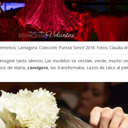
lementos: Lamágora. Colección ‘Pureza’ Simof 2018. Fotos: Claudia Al
 imaginé tanto silencio. Las modelos se vestían, verde, mucho 
nos de María,
Lamágora
, las transformaba. Lazos de talco al p