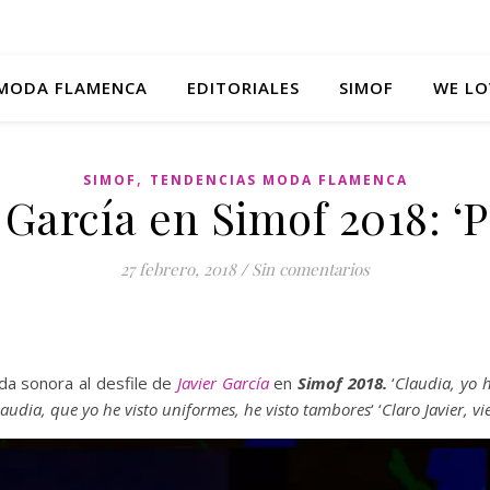
MODA FLAMENCA
EDITORIALES
SIMOF
WE LO
,
SIMOF
TENDENCIAS MODA FLAMENCA
 García en Simof 2018: ‘
27 febrero, 2018
/
Sin comentarios
 sonora al desfile de
Javier García
en
Simof 2018.
‘
Claudia, yo h
laudia, que yo he visto uniformes, he visto tambores
‘ ‘
Claro Javier, v