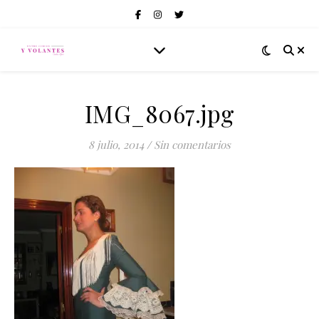
IMG_8067.jpg
8 julio, 2014
/
Sin comentarios