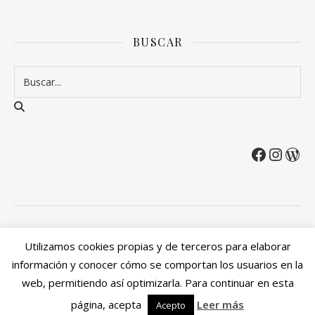
BUSCAR
2026 Entre Cirios y Volantes ©.
Utilizamos cookies propias y de terceros para elaborar
Política de privacidad
Política de devoluciones y reembolsos
información y conocer cómo se comportan los usuarios en la
Mi cuenta
web, permitiendo así optimizarla. Para continuar en esta
Ashe Tema de
WP Royal
.
página, acepta
Leer más
Acepto