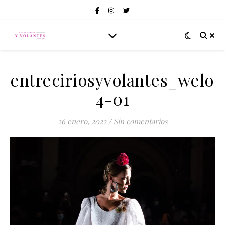
entreciriosyvolantes_welo
4-01
26 enero, 2022
/
Sin comentarios