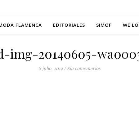
MODA FLAMENCA
EDITORIALES
SIMOF
WE LO
d-img-20140605-wa0003
8 julio, 2014
/
Sin comentarios