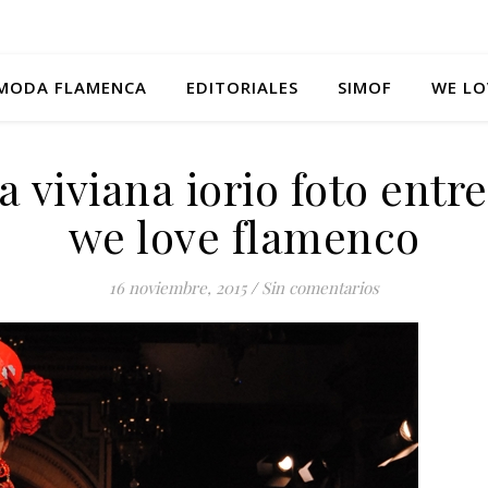
MODA FLAMENCA
EDITORIALES
SIMOF
WE LO
 viviana iorio foto entre
we love flamenco
16 noviembre, 2015
/
Sin comentarios