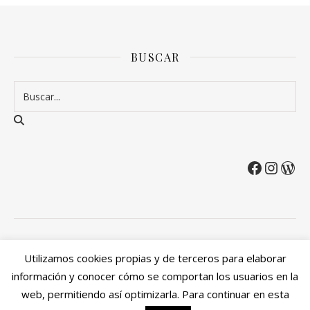
BUSCAR
2026 Entre Cirios y Volantes ©.
Utilizamos cookies propias y de terceros para elaborar
Política de privacidad
Política de devoluciones y reembolsos
información y conocer cómo se comportan los usuarios en la
Mi cuenta
web, permitiendo así optimizarla. Para continuar en esta
Ashe Tema de
WP Royal
.