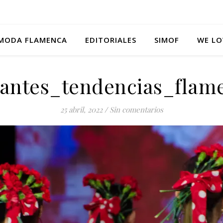
MODA FLAMENCA
EDITORIALES
SIMOF
WE LO
olantes_tendencias_flam
25 abril, 2022
/
Sin comentarios