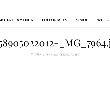
MODA FLAMENCA
EDITORIALES
SIMOF
WE LO
58905022012-_MG_7964.
8 julio, 2014
/
Sin comentarios