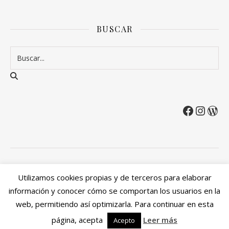
BUSCAR
2026 Entre Cirios y Volantes ©.
Utilizamos cookies propias y de terceros para elaborar
Política de privacidad
Política de devoluciones y reembolsos
información y conocer cómo se comportan los usuarios en la
Mi cuenta
web, permitiendo así optimizarla. Para continuar en esta
Ashe Tema de
WP Royal
.
página, acepta
Leer más
Acepto