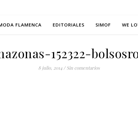
MODA FLAMENCA
EDITORIALES
SIMOF
WE LO
azonas-152322-bolsosro
8 julio, 2014
/
Sin comentarios