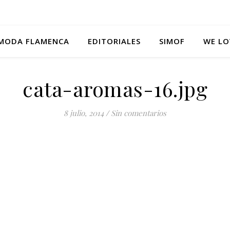
MODA FLAMENCA
EDITORIALES
SIMOF
WE LO
cata-aromas-16.jpg
8 julio, 2014
/
Sin comentarios