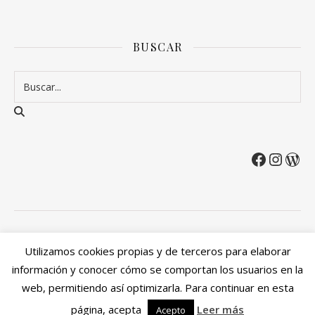
BUSCAR
2026 Entre Cirios y Volantes ©.
Utilizamos cookies propias y de terceros para elaborar
Política de privacidad
Política de devoluciones y reembolsos
información y conocer cómo se comportan los usuarios en la
Mi cuenta
web, permitiendo así optimizarla. Para continuar en esta
Ashe Tema de
WP Royal
.
página, acepta
Leer más
Acepto