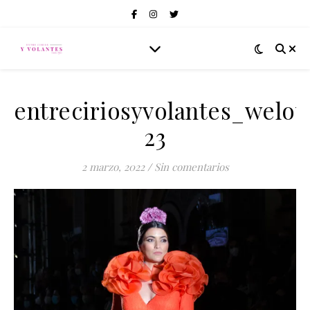
entreciriosyvolantes_welo
23
2 marzo, 2022
/
Sin comentarios