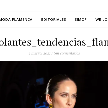
MODA FLAMENCA
EDITORIALES
SIMOF
WE LO
volantes_tendencias_fl
2 marzo, 2022
/
Sin comentarios