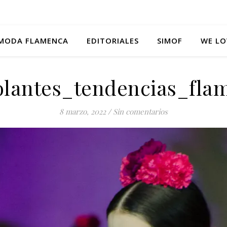
MODA FLAMENCA
EDITORIALES
SIMOF
WE LO
volantes_tendencias_fla
8 marzo, 2022
/
Sin comentarios