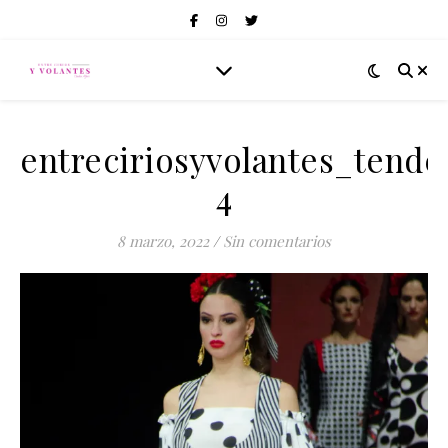
entreciriosyvolantes_tend
4
8 marzo, 2022
/
Sin comentarios