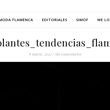
MODA FLAMENCA
EDITORIALES
SIMOF
WE LO
volantes_tendencias_fla
8 marzo, 2022
/
Sin comentarios