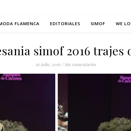
MODA FLAMENCA
EDITORIALES
SIMOF
WE LO
esania simof 2016 trajes 
26 julio, 2016
/
Sin comentarios