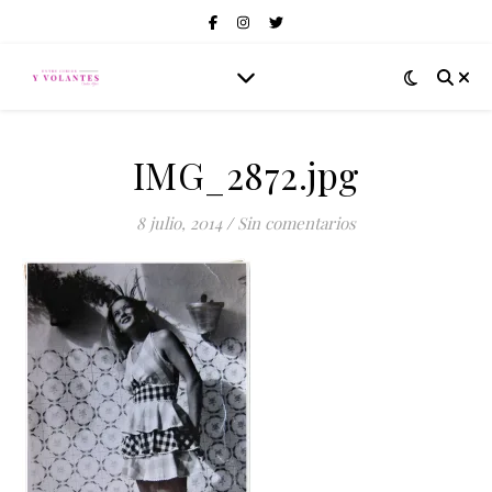
IMG_2872.jpg
8 julio, 2014
/
Sin comentarios