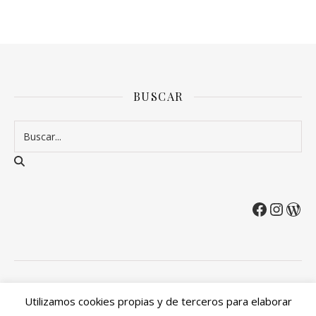
BUSCAR
2026 Entre Cirios y Volantes ©.
Utilizamos cookies propias y de terceros para elaborar
Política de privacidad
Política de devoluciones y reembolsos