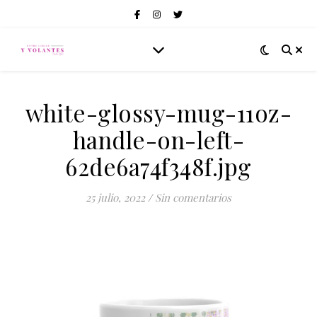
white-glossy-mug-11oz-
handle-on-left-
62de6a74f348f.jpg
25 julio, 2022
/
Sin comentarios