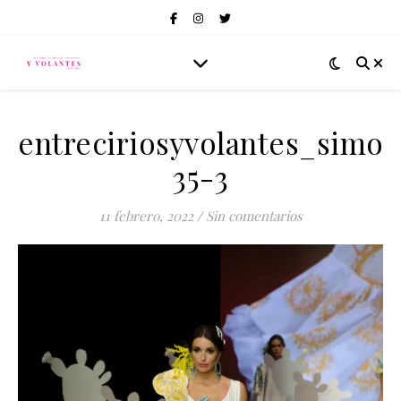
entreciriosyvolantes_simof
35-3
11 febrero, 2022
/
Sin comentarios