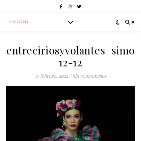
entreciriosyvolantes_simof
12-12
11 febrero, 2022
/
Sin comentarios