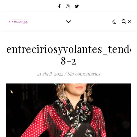
entreciriosyvolantes_tend
8-2
21 abril, 2022
/
Sin comentarios