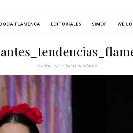
MODA FLAMENCA
EDITORIALES
SIMOF
WE LO
olantes_tendencias_flam
21 abril, 2022
/
Sin comentarios