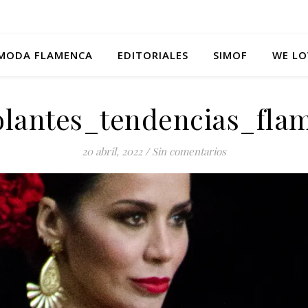
MODA FLAMENCA
EDITORIALES
SIMOF
WE LO
volantes_tendencias_fla
20 abril, 2022
/
Sin comentarios