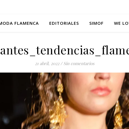
MODA FLAMENCA
EDITORIALES
SIMOF
WE LO
olantes_tendencias_flam
21 abril, 2022
/
Sin comentarios