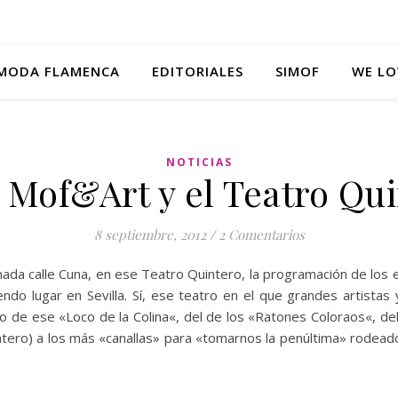
MODA FLAMENCA
EDITORIALES
SIMOF
WE LO
NOTICIAS
, Mof&Art y el Teatro Qu
8 septiembre, 2012
/
2 Comentarios
ada calle Cuna, en ese Teatro Quintero, la programación de los 
ndo lugar en Sevilla. Sí, ese teatro en el que grandes artistas
o de ese «Loco de la Colina«, del de los «Ratones Coloraos«, del
ntero) a los más «canallas» para «tomarnos la penúltima» rodea