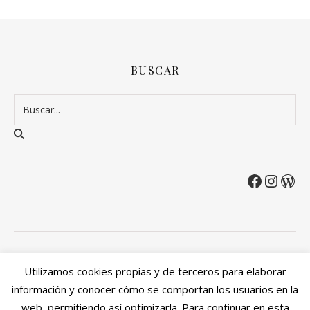
BUSCAR
2026 Entre Cirios y Volantes ©.
Utilizamos cookies propias y de terceros para elaborar
Política de privacidad
Política de devoluciones y reembolsos
información y conocer cómo se comportan los usuarios en la
Mi cuenta
web, permitiendo así optimizarla. Para continuar en esta