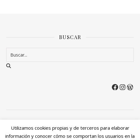
BUSCAR
2026 Entre Cirios y Volantes ©.
Utilizamos cookies propias y de terceros para elaborar
Política de privacidad
Política de devoluciones y reembolsos
información y conocer cómo se comportan los usuarios en la
Mi cuenta