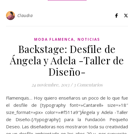
Claudia
,
MODA FLAMENCA
NOTICIAS
Backstage: Desfile de
Ángela y Adela -Taller de
Diseño-
24 noviembre, 2013
/
3 Comentarios
Flamenquis… Hoy quiero enseñaros un poco de lo que fue
el desfile de [typography font=»Cantarell» size=»18″
size_format=»px» color=»#f511a9″]Ángela y Adela -Taller
de Diseño-[/typography] para la Fundación Pequeño
Deseo. Las diseñadoras nos mostraron toda su creatividad
en un desfile ambientado en los años 20 y, por supuesto,