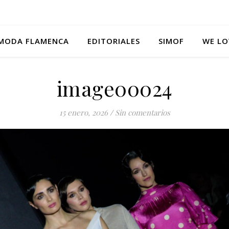
MODA FLAMENCA
EDITORIALES
SIMOF
WE LO
image00024
15 enero, 2026
/
Sin comentarios