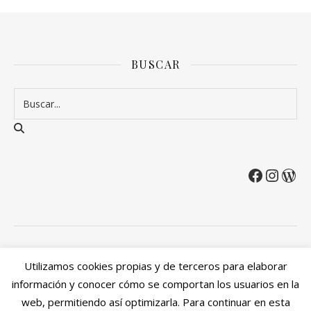
BUSCAR
2026 Entre Cirios y Volantes ©.
Utilizamos cookies propias y de terceros para elaborar
Política de privacidad
Política de devoluciones y reembolsos
información y conocer cómo se comportan los usuarios en la
Mi cuenta
web, permitiendo así optimizarla. Para continuar en esta