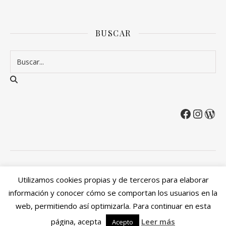
BUSCAR
2026 Entre Cirios y Volantes ©.
Utilizamos cookies propias y de terceros para elaborar
Política de privacidad
Política de devoluciones y reembolsos
información y conocer cómo se comportan los usuarios en la
Mi cuenta
web, permitiendo así optimizarla. Para continuar en esta
Ashe Tema de
WP Royal
.
página, acepta
Leer más
Acepto