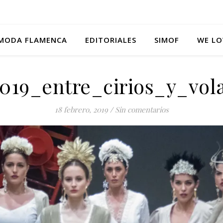
MODA FLAMENCA
EDITORIALES
SIMOF
WE LO
019_entre_cirios_y_vol
18 febrero, 2019
/
Sin comentarios