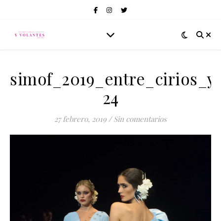
simof_2019_entre_cirios_y
24
27 febrero, 2019
/
Sin comentarios