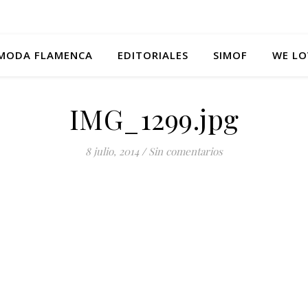
MODA FLAMENCA
EDITORIALES
SIMOF
WE LO
IMG_1299.jpg
8 julio, 2014
/
Sin comentarios